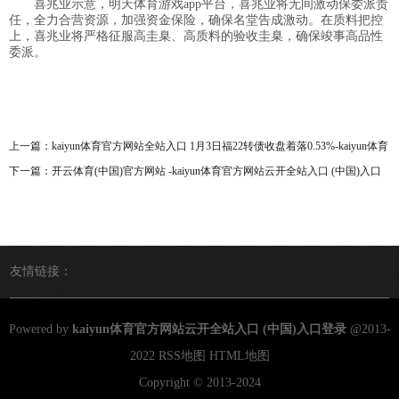
喜兆业示意，明天体育游戏app平台，喜兆业将无间激动保委派责
任，全力合营资源，加强资金保险，确保名堂告成激动。在质料把控
上，喜兆业将严格征服高圭臬、高质料的验收圭臬，确保竣事高品性
委派。
上一篇：
kaiyun体育官方网站全站入口 1月3日福22转债收盘着落0.53%-kaiyun体育
官方网站云开全站入口 (中国)入口登录
下一篇：
开云体育(中国)官方网站 -kaiyun体育官方网站云开全站入口 (中国)入口
登录
友情链接：
Powered by
kaiyun体育官方网站云开全站入口 (中国)入口登录
@2013-
2022
RSS地图
HTML地图
Copyright
© 2013-2024