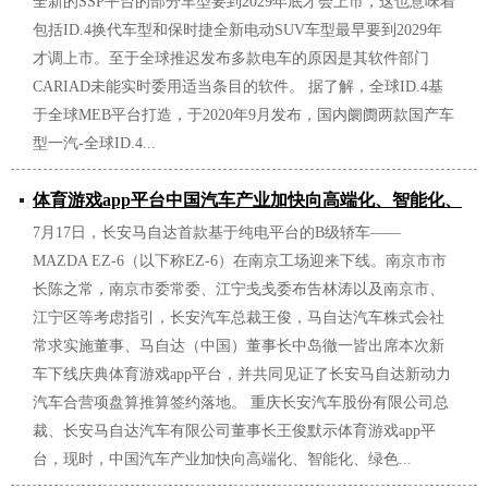
全新的SSP平台的部分车型要到2029年底才会上市，这也意味着
包括ID.4换代车型和保时捷全新电动SUV车型最早要到2029年
才调上市。至于全球推迟发布多款电车的原因是其软件部门
CARIAD未能实时委用适当条目的软件。 据了解，全球ID.4基
于全球MEB平台打造，于2020年9月发布，国内阛阓两款国产车
型一汽-全球ID.4...
体育游戏app平台中国汽车产业加快向高端化、智能化、
7月17日，长安马自达首款基于纯电平台的B级轿车——
绿色化转型-kaiyun体育官方网站云开全站入口 (中国)入口
MAZDA EZ-6（以下称EZ-6）在南京工场迎来下线。南京市市
登录
长陈之常，南京市委常委、江宁戋戋委布告林涛以及南京市、
2024/07/28
江宁区等考虑指引，长安汽车总裁王俊，马自达汽车株式会社
常求实施董事、马自达（中国）董事长中岛徹一皆出席本次新
车下线庆典体育游戏app平台，并共同见证了长安马自达新动力
汽车合营项盘算推算签约落地。 重庆长安汽车股份有限公司总
裁、长安马自达汽车有限公司董事长王俊默示体育游戏app平
台，现时，中国汽车产业加快向高端化、智能化、绿色...