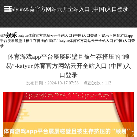
kaiyun体育官方网站云开全站入口 (中国)入口登录
娱乐
你的位置：
kaiyun体育官方网站云开全站入口 (中国)入口登录
>
娱乐
> 体育游戏app
平台屡屡碰壁且被生存挤压的“顾易”-kaiyun体育官方网站云开全站入口 (中国)入口登
录
体育游戏app平台屡屡碰壁且被生存挤压的“顾
易”-kaiyun体育官方网站云开全站入口 (中国)入
口登录
发布日期：2024-10-17 07:53 点击次数：113