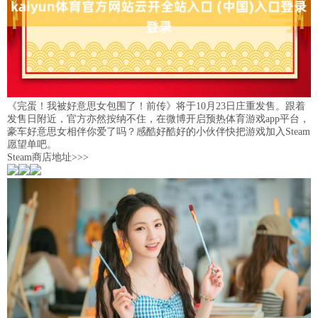
《完蛋！我被好意思女包围了！前传》将于10月23日庄重发售。跟着
发售日附近，官方亦然按纳不住，在微博开启预热体育游戏app平台，
豪车好意思女相伴你爱了吗？感酷好酷好的小伙伴快把游戏加入Steam
愿望单吧。
Steam商店地址>>>