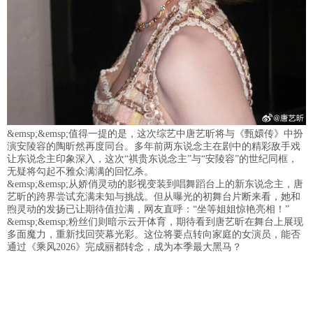
&emsp;&emsp;值得一提的是，这次综艺中唐艺昕将与《甄嬛传》中扮
演安陵容的陶昕然再度同台。多年前两东说念主在剧中的精彩敌手戏
让东说念主印象深入，这次“祺贵东说念主”与“安陵容”的世纪同框，
无疑将勾起不雅众满满的回忆杀。
&emsp;&emsp;从娇俏灵动的影视变装到唱舞蹈台上的新东说念主，唐
艺昕的跨界尝试充满未知与挑战。但从曝光的初舞台片断来看，她和
煦灵动的发扬已让期待值拉满，网友直呼：“坐等姐姐惊艳亮相！”
&emsp;&emsp;粉丝们则暗示云开体育，期待看到唐艺昕在舞台上展现
多面魔力，重新找回荧幕光彩。这位将要点转向家庭的女演员，能否
通过《乘风2026》完成丽都转念，成为本季最大黑马？