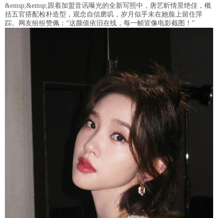
&emsp;&emsp;跟着加盟音讯曝光的全新写照中，唐艺昕情景绝佳，概
括五官搭配检朴造型，观念自信磨叽，岁月似乎未在她脸上留住萍
踪。网友纷纷赞佩：“这颜值依旧在线，每一帧皆像电影截图！”