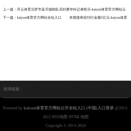
上一篇：
开云体育汨罗市蓝天辅助队员刘勇华向记者暗示-kaiyun体育官方网站云
开全站入口 (中国)入口登录
下一篇：
kaiyun体育官方网站全站入口 本期债券拟刊行金额5亿元-kaiyun体育
官方网站云开全站入口 (中国)入口登录
友情链接：
Powered by
kaiyun体育官方网站云开全站入口 (中国)入口登录
@2013-
2022
RSS地图
HTML地图
Copyright
© 2013-2024