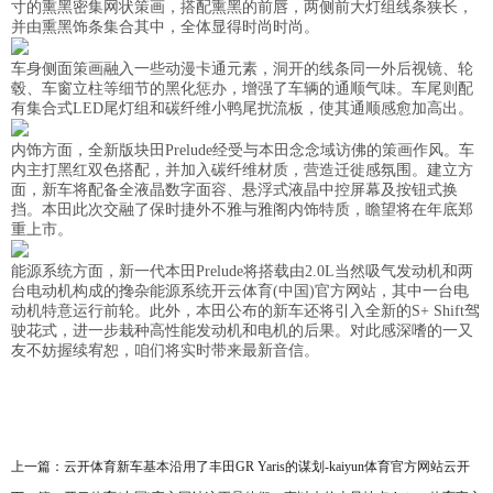
寸的熏黑密集网状策画，搭配熏黑的前唇，两侧前大灯组线条狭长，
并由熏黑饰条集合其中，全体显得时尚时尚。
车身侧面策画融入一些动漫卡通元素，洞开的线条同一外后视镜、轮
毂、车窗立柱等细节的黑化惩办，增强了车辆的通顺气味。车尾则配
有集合式LED尾灯组和碳纤维小鸭尾扰流板，使其通顺感愈加高出。
内饰方面，全新版块田Prelude经受与本田念念域访佛的策画作风。车
内主打黑红双色搭配，并加入碳纤维材质，营造迁徙感氛围。建立方
面，新车将配备全液晶数字面容、悬浮式液晶中控屏幕及按钮式换
挡。本田此次交融了保时捷外不雅与雅阁内饰特质，瞻望将在年底郑
重上市。
能源系统方面，新一代本田Prelude将搭载由2.0L当然吸气发动机和两
台电动机构成的搀杂能源系统开云体育(中国)官方网站，其中一台电
动机特意运行前轮。此外，本田公布的新车还将引入全新的S+ Shift驾
驶花式，进一步栽种高性能发动机和电机的后果。对此感深嗜的一又
友不妨握续宥恕，咱们将实时带来最新音信。
上一篇：
云开体育新车基本沿用了丰田GR Yaris的谋划-kaiyun体育官方网站云开